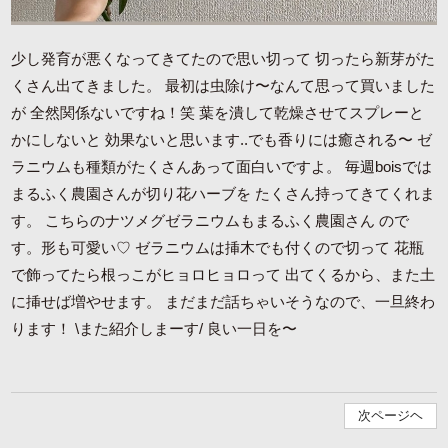
少し発育が悪くなってきてたので思い切って 切ったら新芽がた
くさん出てきました。 最初は虫除け〜なんて思って買いました
が 全然関係ないですね！笑 葉を潰して乾燥させてスプレーと
かにしないと 効果ないと思います..でも香りには癒される〜 ゼ
ラニウムも種類がたくさんあって面白いですよ。 毎週boisでは
まるふく農園さんが切り花ハーブを たくさん持ってきてくれま
す。 こちらのナツメグゼラニウムもまるふく農園さん ので
す。形も可愛い♡ ゼラニウムは挿木でも付くので切って 花瓶
で飾ってたら根っこがヒョロヒョロって 出てくるから、また土
に挿せば増やせます。 まだまだ話ちゃいそうなので、一旦終わ
ります！ \また紹介しまーす/ 良い一日を〜
次ページヘ