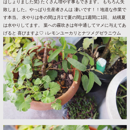
はしょりました笑) たくさん増やす事もできます。 もちろん失
敗しました。やっぱり生産者さんは 凄いです！！地道な作業で
す本当。 水やりは冬の間は月1で夏の間は1週間に1回、 結構夏
は水やりしてます。 葉への霧吹きは年中通してマメに与えてあ
げると 喜びますよ♡ ↓レモンユーカリとナツメグゼラニウム