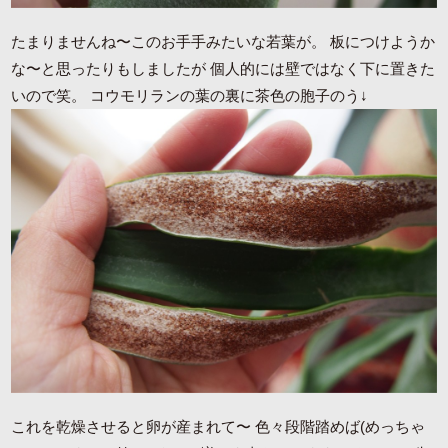
たまりませんね〜このお手手みたいな若葉が。 板につけようか
な〜と思ったりもしましたが 個人的には壁ではなく下に置きた
いので笑。 コウモリランの葉の裏に茶色の胞子のう↓
これを乾燥させると卵が産まれて〜 色々段階踏めば(めっちゃ