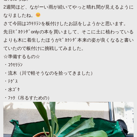
2週間ほど、ながーい雨が続いてやっと晴れ間が見えるように
なりましたね。
さて今回はｺｳﾓﾘﾗﾝを板付けしたお話をしようかと思います。
先日ﾋﾞｶｸｼﾀﾞonlyの本を買いまして、そこに土に植わっている
よりも木に着生したほうがﾋﾞｶｸｼﾀﾞ本来の姿が良くなると書い
ていたので板付けに挑戦してみました。
☆準備するもの☆
・ｺｳﾓﾘﾗﾝ
・流木（川で軽そうなのを拾ってきました）
・ﾃｸﾞｽ
・水ｺﾞｹ
・ﾌｯｸ（吊るすための）