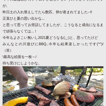
が,
昨日土の入れ替えしてたら数匹、卵が産まれてました--!!
正直ひと夏の思い出かな...
と思って思ってお世話してましたが、こうなると成虫になるま
で頑張らなくては...！
今年もよさこい無いし2021夏どうなる(;_:)と、思ってたけど
みんなとの川遊びにBBQ..今年も結果楽しかったです(^^)/
（笑）
\最高な絵面を一枚～/
待ち受けにしようかな。