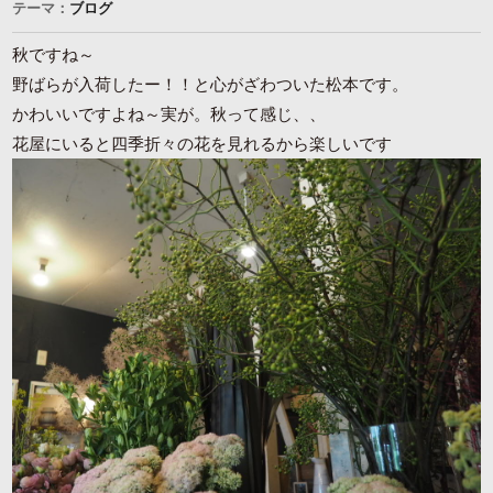
テーマ：
ブログ
秋ですね～
野ばらが入荷したー！！と心がざわついた松本です。
かわいいですよね～実が。秋って感じ、、
花屋にいると四季折々の花を見れるから楽しいです