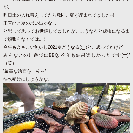
が,
昨日土の入れ替えしてたら数匹、卵が産まれてました--!!
正直ひと夏の思い出かな...
と思って思ってお世話してましたが、こうなると成虫になるま
で頑張らなくては...！
今年もよさこい無いし2021夏どうなる(;_:)と、思ってたけど
みんなとの川遊びにBBQ..今年も結果楽しかったです(^^)/
（笑）
\最高な絵面を一枚～/
待ち受けにしようかな。