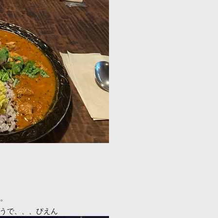
た。
うで、、、ぴえん