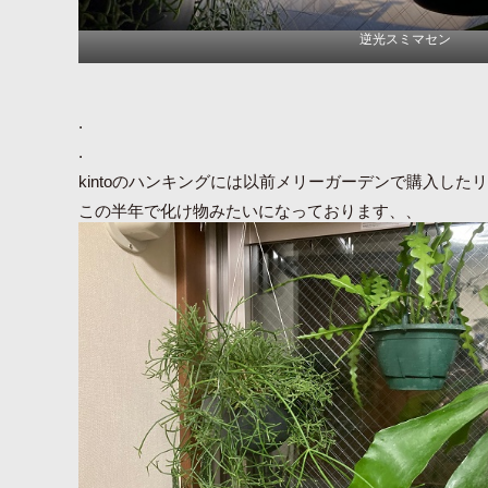
逆光スミマセン
.
.
kintoのハンキングには以前メリーガーデンで購入した
この半年で化け物みたいになっております、、
余った鉢はベンジャミンバロックのお家に