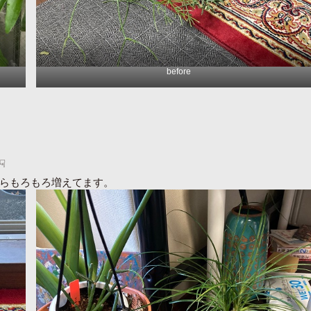
before
☟
らもろもろ増えてます。