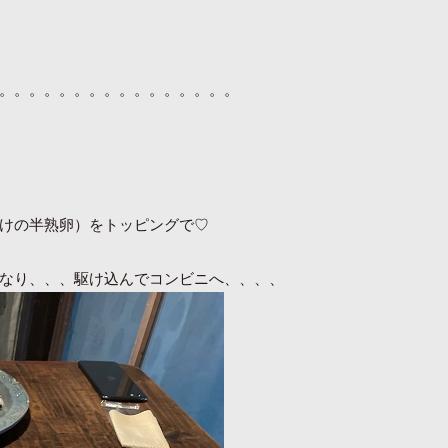
。。。。。。。。。。。。。。。。
けの半熟卵）をトッピングで♡
なり、、、駆け込んでコンビニへ、、、、