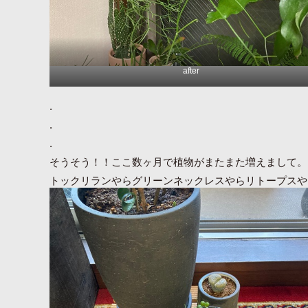
after
.
.
.
そうそう！！ここ数ヶ月で植物がまたまた増えまして。
トックリランやらグリーンネックレスやらリトープスや
植物って永遠に欲しくなるのはなんででしょう？？