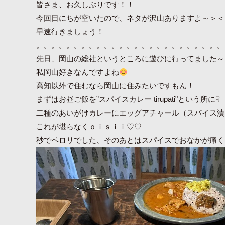
皆さま、お久しぶりです！！
今回日にちが空いたので、ネタが沢山ありますよ～＞＜
早速行きましょう！
。。。。。。。。。。。。。。。。。。。。。。。。。
先日、岡山の総社というところに遊びに行ってました～
私岡山好きなんですよね
高知以外で住むなら岡山に住みたいですもん！
まずはお昼ご飯を”スパイスカレー tirupati"という所に☟
二種のあいがけカレーにエッグアチャール（スパイス漬
これが堪らなくｏｉｓｉｉ♡♡
秒でペロリでした、そのあとはスパイスでおなかが痛く