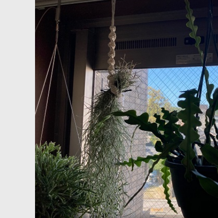
ギザギザが可愛い♡☟