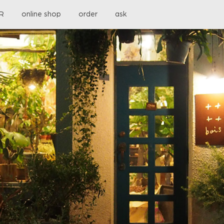
OR
online shop
order
ask