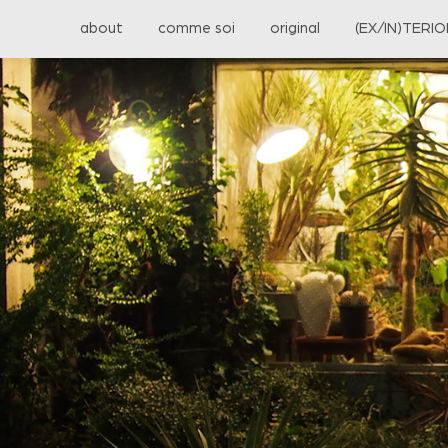
about
comme soi
original
(EX/IN)TERI