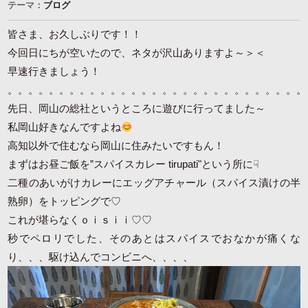
テーマ：
ブログ
皆さま、お久しぶりです！！
今回日にちが空いたので、ネタが沢山ありますよ～＞＜
早速行きましょう！
。。。。。。。。。。。。。。。。。。。。。。。。。。。。。
先日、岡山の総社というところに遊びに行ってました～
私岡山好きなんですよね
高知以外で住むなら岡山に住みたいですもん！
まずはお昼ご飯を”スパイスカレー tirupati"という所に☟
二種のあいがけカレーにエッグアチャール（スパイス漬けの半
熟卵）をトッピングで♡
これが堪らなくｏｉｓｉｉ♡♡
秒でペロリでした、そのあとはスパイスでおなかが痛くな
り、、、駆け込んでコンビニへ、、、、