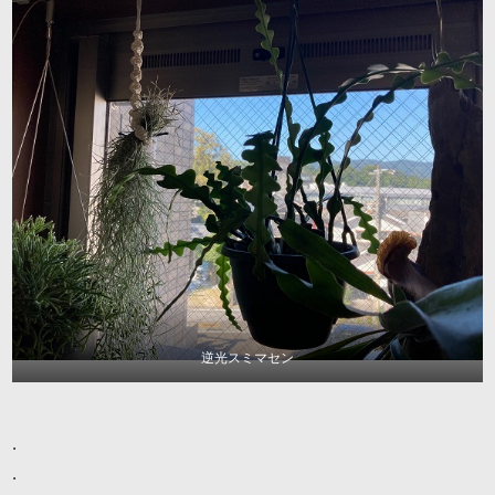
逆光スミマセン
.
.