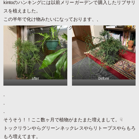
kintoのハンキングには以前メリーガーデンで購入したリプサリ
スを植えました。
この半年で化け物みたいになっております、、
余った鉢はベンジャミンバロックのお家に
after
before
.
.
.
そうそう！！ここ数ヶ月で植物がまたまた増えまして。☟
トックリランやらグリーンネックレスやらリトープスやらもろ
もろ増えてます。