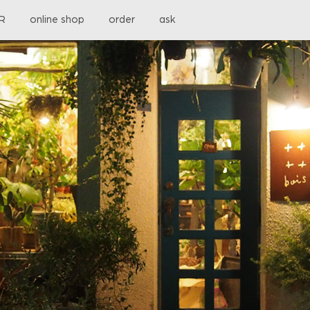
OR
online shop
order
ask