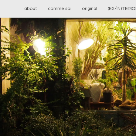
about
comme soi
original
(EX/IN)TERI