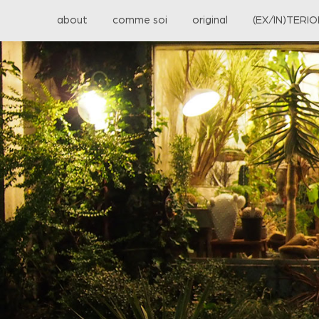
about
comme soi
original
(EX/IN)TERI