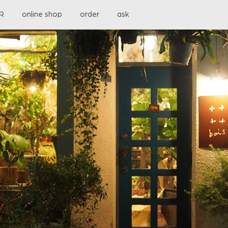
OR
online shop
order
ask