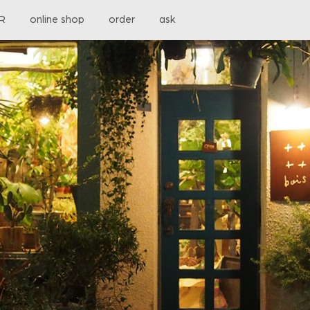
OR
online shop
order
ask