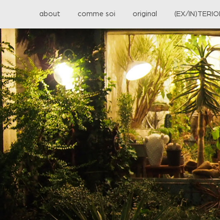
about
comme soi
original
(EX/IN)TERI