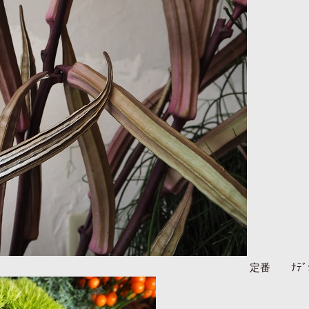
定番 ﾅﾃﾞ